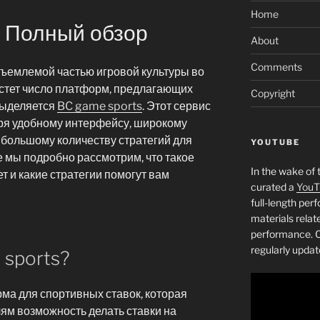
Home
: Полный обзор
About
Comments
тъемлемой частью игровой культуры во
астет число платформ, предлагающих
Copyright
 выделяется
BC game sports
. Этот сервис
ря удобному интерфейсу, широкому
 большому количеству стратегий для
YOUTUBE
е мы подробно рассмотрим, что такое
In the wake of 
ет и какие стратегии помогут вам
curated a
YouT
full-length pe
materials relat
performance. C
regularly updat
 sports?
ма для спортивных ставок, которая
ям возможность делать ставки на