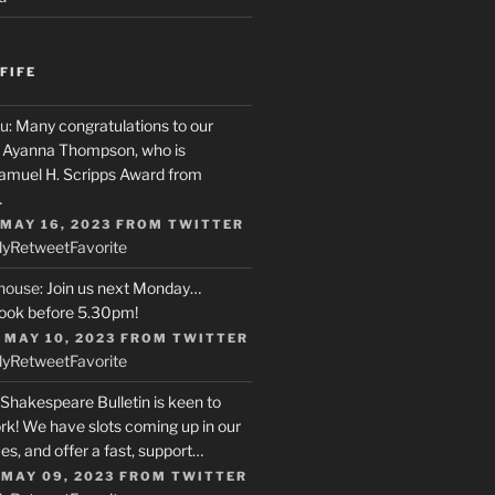
FIFE
u
: Many congratulations to our
r, Ayanna Thompson, who is
Samuel H. Scripps Award from
…
 MAY 16, 2023
FROM
TWITTER
ly
Retweet
Favorite
house
: Join us next Monday…
ook before 5.30pm!
 MAY 10, 2023
FROM
TWITTER
ly
Retweet
Favorite
 Shakespeare Bulletin is keen to
rk! We have slots coming up in our
s, and offer a fast, support…
 MAY 09, 2023
FROM
TWITTER