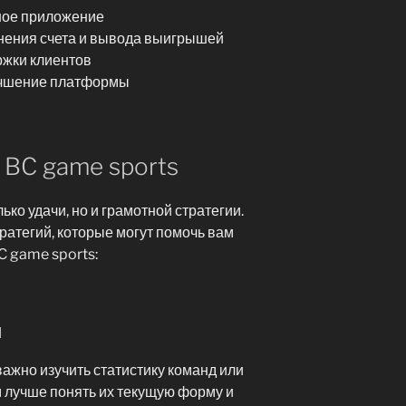
ное приложение
нения счета и вывода выигрышей
ржки клиентов
учшение платформы
в BC game sports
ько удачи, но и грамотной стратегии.
ратегий, которые могут помочь вам
C game sports:
и
 важно изучить статистику команд или
 лучше понять их текущую форму и