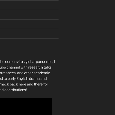
the coronavirus global pandemic, I
ube channel
with research talks,
rformances, and other academic
ed to early English drama and
heck back here and there for
ed contributions!