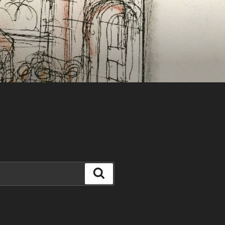
Search