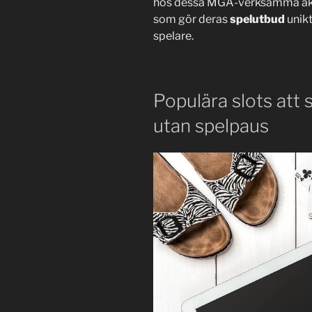
hos dessa MGA-verksamma aktö
som gör deras
spelutbud
unikt
spelare.
Populära slots att
utan spelpaus