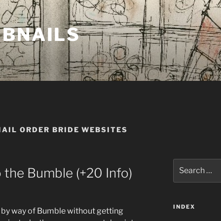
MBNAILS
MAIL ORDER BRIDE WEBSITES
Search
o the Bumble (+20 Info)
for:
INDEX
 by way of Bumble without getting