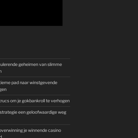
mulerende geheimen van slimme
n
gitieme pad naar winstgevende
gen
rucs om je gokbankroll te verhogen
trategie een geloofwaardige weg
overwinning je winnende casino
d