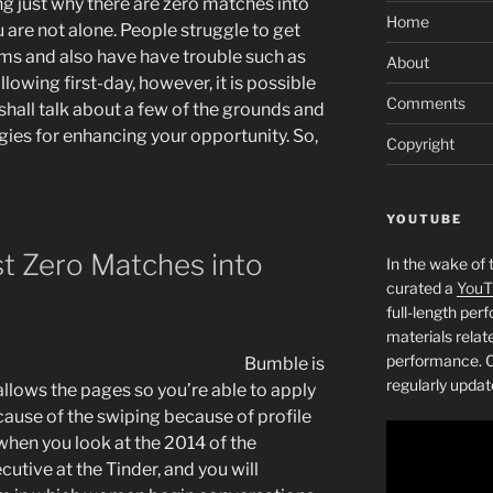
g just why there are zero matches into
Home
 are not alone. People struggle to get
ms and also have have trouble such as
About
lowing first-day, however, it is possible
Comments
e shall talk about a few of the grounds and
gies for enhancing your opportunity. So,
Copyright
YOUTUBE
st Zero Matches into
In the wake of 
curated a
YouT
full-length pe
materials relat
performance. C
Bumble is
regularly updat
allows the pages so you’re able to apply
cause of the swiping because of profile
 when you look at the 2014 of the
utive at the Tinder, and you will