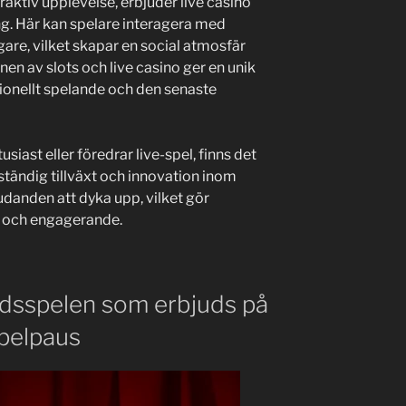
aktiv upplevelse, erbjuder live casino
g. Här kan spelare interagera med
gare, vilket skapar en social atmosfär
en av slots och live casino ger en unik
tionellt spelande och den senaste
siast eller föredrar live-spel, finns det
 ständig tillväxt och innovation inom
udanden att dyka upp, vilket gör
d och engagerande.
rdsspelen som erbjuds på
pelpaus