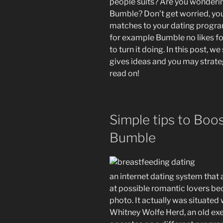
people suits? Are you wonderin
Bumble? Don’t get worried, you
matches to your dating progra
for example Bumble no likes fol
to turn it doing. In this post, w
gives ideas and you may strate
read on!
Simple tips to Boo
Bumble
an internet dating system that 
at possible romantic lovers be
photo. It actually was situated
Whitney Wolfe Herd, an old exec