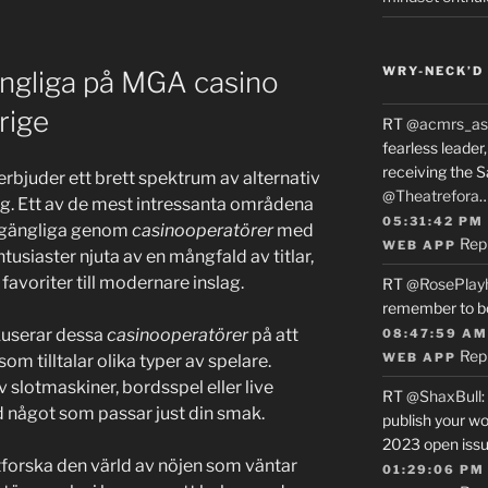
WRY-NECK’D 
gängliga på MGA casino
rige
RT
@acmrs_as
fearless leade
receiving the 
erbjuder ett brett spektrum av alternativ
@Theatrefora
g. Ett av de mest intressanta områdena
05:31:42 PM
illgängliga genom
casinooperatörer
med
Rep
WEB APP
tusiaster njuta av en mångfald av titlar,
favoriter till modernare inslag.
RT
@RosePlay
remember to b
userar dessa
casinooperatörer
på att
08:47:59 AM
Rep
WEB APP
som tilltalar olika typer av spelare.
 slotmaskiner, bordsspel eller live
RT
@ShaxBull
:
tid något som passar just din smak.
publish your wo
2023 open issue
utforska den värld av nöjen som väntar
01:29:06 PM