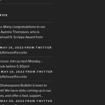
FIFE
u
: Many congratulations to our
r, Ayanna Thompson, who is
Samuel H. Scripps Award from
…
 MAY 16, 2023
FROM
TWITTER
ly
Retweet
Favorite
house
: Join us next Monday…
ook before 5.30pm!
 MAY 10, 2023
FROM
TWITTER
ly
Retweet
Favorite
 Shakespeare Bulletin is keen to
rk! We have slots coming up in our
s, and offer a fast, support…
 MAY 09, 2023
FROM
TWITTER