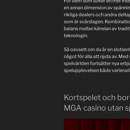
För dem som söker en mer inter
en annan dimension av spännin
riktiga dealers och andra delta
som är svårslagen. Kombination
balans mellan känslan av tradi
teknologin.
Så oavsett om du är en slotsentu
något för alla att njuta av. Med
spelvärlden fortsätter nya erbj
spelupplevelsen både variera
Kortspelet och bo
MGA casino utan s