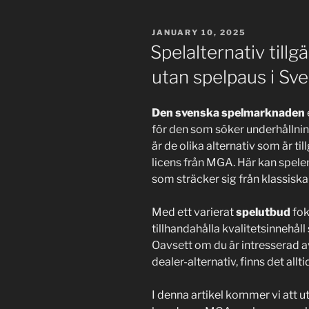
to
the
POSTED
JANUARY 10, 2025
Bumble
ON
Spelalternativ till
(+20
utan spelpaus i Sve
Info)”
Den svenska spelmarknaden
för den som söker underhållnin
är de olika alternativ som är t
licens från MGA. Här kan spelen
som sträcker sig från klassiska 
Med ett varierat
spelutbud
fok
tillhandahålla kvalitetsinnehåll 
Oavsett om du är intresserad av
dealer-alternativ, finns det all
I denna artikel kommer vi att 