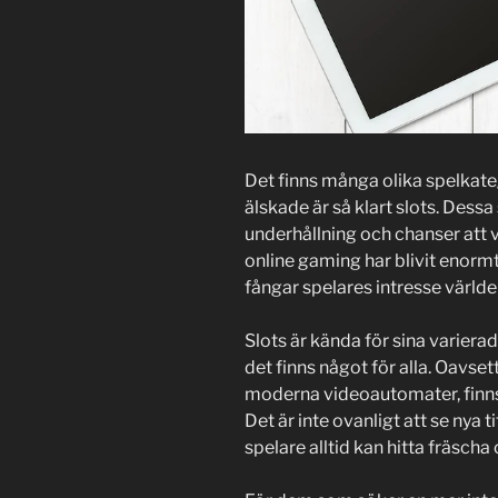
Det finns många olika spelkateg
älskade är så klart slots. Dessa
underhållning och chanser att 
online gaming har blivit enor
fångar spelares intresse världe
Slots är kända för sina varierad
det finns något för alla. Oavse
moderna videoautomater, finns 
Det är inte ovanligt att se nya t
spelare alltid kan hitta fräsch