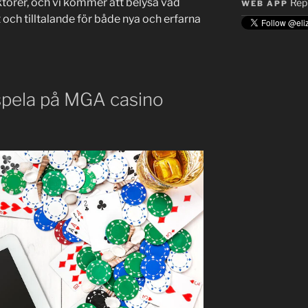
rer, och vi kommer att belysa vad
Rep
WEB APP
 och tilltalande för både nya och erfarna
 spela på MGA casino