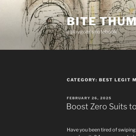
Skip
to
BITE THU
content
a playgoer's notebook
CATEGORY:
BEST LEGIT 
POSTED
FEBRUARY 26, 2025
ON
Boost Zero Suits t
Have you been tired of swiping