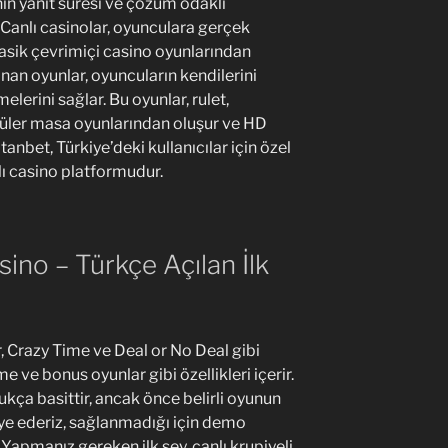
in yanıt süresi ve çözüm odaklı
 Canlı casinolar, oyunculara gerçek
asik çevrimiçi casino oyunlarından
anan oyunlar, oyuncuların kendilerini
melerini sağlar. Bu oyunlar, rulet,
püler masa oyunlarından oluşur ve HD
ltanbet, Türkiye’deki kullanıcılar için özel
lı casino platformudur.
ino – Türkçe Açılan İlk
 Crazy Time ve Deal or No Deal gibi
e ve bonus oyunlar gibi özellikleri içerir.
kça basittir, ancak önce belirli oyunun
iye ederiz, sağlanmadığı için demo
apmanız gereken ilk şey, canlı krupiyeli