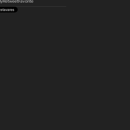
ly
Retweet
Favorite