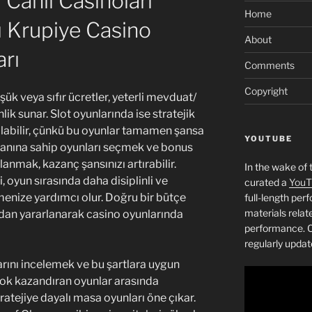
i Canlı Casinoları
Home
ı Krupiye Casino
About
arı
Comments
Copyright
ük veya sıfır ücretler, yeterli mevduat/
ik sunar. Slot oyunlarında ise stratejik
labilir, çünkü bu oyunlar tamamen şansa
YOUTUBE
ranına sahip oyunları seçmek ve bonus
llanmak, kazanç şansınızı artırabilir.
In the wake of 
 oyun sırasında daha disiplinli ve
curated a
YouT
menize yardımcı olur. Doğru bir bütçe
full-length pe
materials relat
ndan yararlanarak casino oyunlarında
performance. C
regularly updat
arını incelemek ve bu şartlara uygun
ok kazandıran oyunlar arasında
tratejiye dayalı masa oyunları öne çıkar.