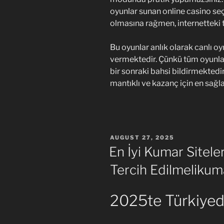
oyunlar sunan online casino se
olmasına rağmen, internetteki
Bu oyunlar anlık olarak canlı 
vermektedir. Çünkü tüm oyunlar
bir sonraki bahsi bildirmektedi
mantıklı ve kazanç için en sağl
POSTED
AUGUST 27, 2025
ON
En İyi Kumar Sitele
Tercih Edilmelikuma
2025te Türkiyedek