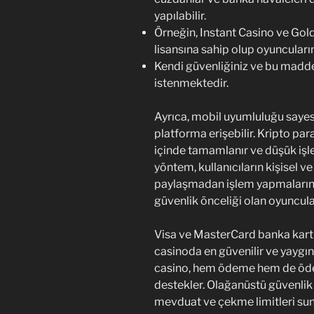
yapılabilir.
Örneğin, Instant Casino ve Gol
lisansına sahip olup oyuncuları
Kendi güvenliğiniz ve bu maddele
istenmektedir.
Ayrıca, mobil uyumluluğu sayes
platforma erişebilir. Kripto para
içinde tamamlanır ve düşük işlem
yöntem, kullanıcıların kişisel ve
paylaşmadan işlem yapmalarına o
güvenlik önceliği olan oyuncular
Visa ve MasterCard banka kartla
casinoda en güvenilir ve yaygı
casino, hem ödeme hem de ödem
destekler. Olağanüstü güvenlik s
mevduat ve çekme limitleri suna