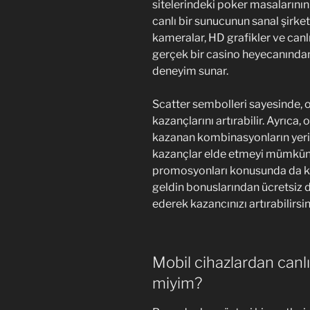
sitelerindeki poker masalarının
canlı bir sunucunun sanal şirket
kameralar, HD grafikler ve canl
gerçek bir casino heyecanından 
deneyim sunar.
Scatter sembolleri sayesinde, 
kazançlarını artırabilir. Ayrıca,
kazanan kombinasyonların yerin
kazançlar elde etmeyi mümkün k
promosyonları konusunda da k
geldin bonuslarından ücretsiz d
ederek kazancınızı artırabilirsin
Mobil cihazlardan canlı
miyim?