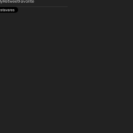
ly
Retweet
Favorite