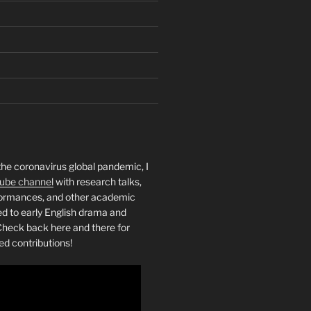
the coronavirus global pandemic, I
ube channel
with research talks,
rformances, and other academic
ed to early English drama and
heck back here and there for
ed contributions!