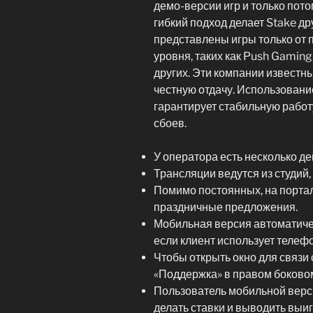
демо-версии игр и только пото
гибкий подход делает Stake д
представлены игры только от
уровня, таких как Push Gaming
других. Эти компании известны
честную отдачу. Использовани
гарантирует стабильную работ
сбоев.
У оператора есть несколько д
Трансляции ведутся из студий
Помимо постоянных, на порта
праздничные предложения.
Мобильная версия автоматичес
если клиент использует телеф
Чтобы открыть окно для связи 
«Поддержка» в правом боково
Пользователь мобильной верси
делать ставки и выводить выи