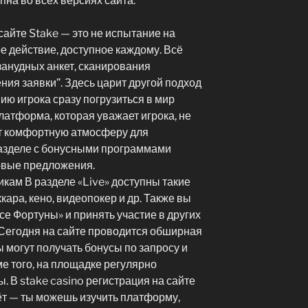
на во всех версиях сайта.
айте Stake — это не испытание на
ое действие, доступное каждому. Всё
 занудных анкет, сканирования
ния заявки”. Здесь царит другой подход
ию игрока сразу погрузиться в мир
латформа, которая уважает игрока, не
ёт комфортную атмосферу для
азделе с бонусными программами
овые предложения.
кам В разделе «Live» доступны такие
ккара, кено, видеопокер и др. Также вы
се Фортуны» и принять участие в других
 Сегодня на сайте проводится обширная
 могут получать бонусы по запросу и
е того, на площадке регулярно
. В stake casino регистрация на сайте
чёт — ты можешь изучить платформу,