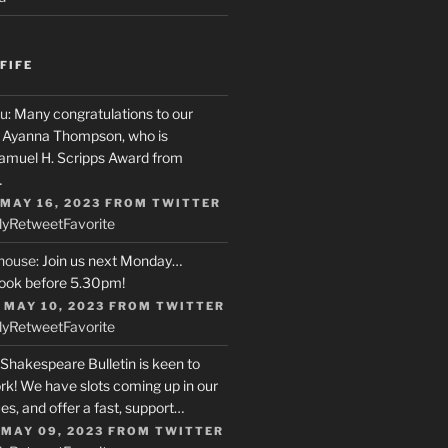
FIFE
u
: Many congratulations to our
r, Ayanna Thompson, who is
Samuel H. Scripps Award from
…
 MAY 16, 2023
FROM
TWITTER
ly
Retweet
Favorite
house
: Join us next Monday…
ook before 5.30pm!
 MAY 10, 2023
FROM
TWITTER
ly
Retweet
Favorite
 Shakespeare Bulletin is keen to
rk! We have slots coming up in our
s, and offer a fast, support…
 MAY 09, 2023
FROM
TWITTER