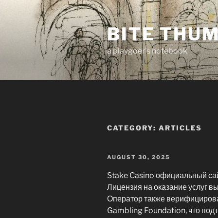
Skip
to
BITE THU
content
a playgoer's notebook
CATEGORY:
ARTICLES
POSTED
AUGUST 30, 2025
ON
Stake Casino официальный са
Лицензия на оказание услуг в
Оператор также верифицирова
Gambling Foundation, что по