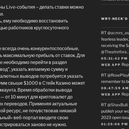
ны Live-события – делать ставки можно
и.
WRY-NECK’D 
ь, ему необходимо восстановить
ью работников круглосуточного
RT
@acmrs_as
fearless leade
receiving the 
 всегда очень конкурентоспособные,
@Theatrefora
ть максимальную прибыль от ставок. Для
05:31:42 PM
ke необходимо перейти в раздел
Rep
WEB APP
вод”, указать желаемую сумму и
RT
@RosePlay
валютных выводов потребуется указать
remember to b
сумм свыше $1000 в Стейк Казино может
08:47:59 AM
ккаунта. Время обработки вывода
Rep
WEB APP
 — от 10 минут для криптовалют до
их переводов. Применяя актуальные
RT
@ShaxBull
:
ой ресурс, не почувствовав никакой
publish your wo
2023 open issue
льный» веб-портал вводите свою
истрироваться заново не нужно.
01:29:06 PM