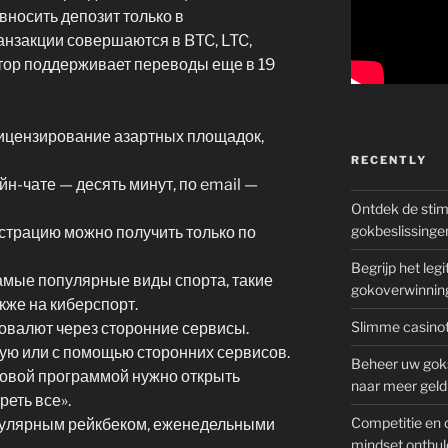
вносить депозит только в
анзакции совершаются в BTC, LTC,
тор поддерживает переводы еще в 19
лицензирование азартных площадок,
RECENTLY
н-чате — десять минут, по email —
Ontdek de sti
gokbeslissinge
истрацию можно получить только по
Begrijp het le
самые популярные виды спорта, такие
gokoverwinnin
акже на киберспорт.
Slimme casinot
овалют через сторонние сервисы.
ую или с помощью сторонних сервисов.
Beheer uw goks
говой программой нужно открыть
naar meer geld
реть все».
Competitie en 
егулярным рейкбеком, еженедельными
mindset onthul