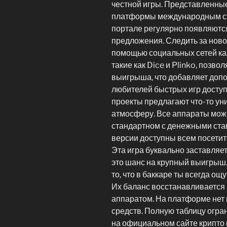
честной игры. Представленны
платформы международным ст
портале регулярно появляютс
предложения. Следить за ново
помощью социальных сетей каз
такие как Dice и Plinko, позво
выигрыша, что добавляет допо
любителей быстрых игр доступн
проекты предлагают что-то ун
атмосферу. Все аппараты можн
стандартном с денежными ста
версии доступны всем посетите
Эта игра буквально заставляет
это шанс на крупный выигрыш. 
то, что в баккаре ты всегда о
Их баланс восстанавливается 
аппаратом. На платформе нет
средств. Полную таблицу огра
на официальном сайте крипто 