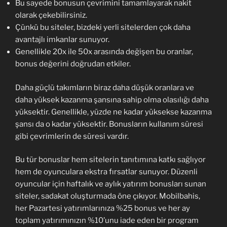
Bu sayede bonusun çevrimini tamamlayarak nakit
olarak çekebilirsiniz.
Çünkü bu siteler, bizdeki yerli sitelerden çok daha
avantajlı imkanlar sunuyor.
Genellikle 20x ile 50x arasında değişen bu oranlar,
bonus değerini doğrudan etkiler.
Daha güçlü takımların biraz daha düşük oranlara ve
daha yüksek kazanma şansına sahip olma olasılığı daha
yüksektir. Genellikle, yüzde ne kadar yüksekse kazanma
şansı da o kadar yüksektir. Bonusların kullanım süresi
gibi çevrimlerin de süresi vardır.
Bu tür bonuslar hem sitelerin tanıtımına katkı sağlıyor
hem de oyunculara ekstra fırsatlar sunuyor. Düzenli
oyuncular için haftalık ve aylık yatırım bonusları sunan
siteler, sadakat oluşturmada öne çıkıyor. Mobilbahis,
her Pazartesi yatırımlarınıza %25 bonus ve her ay
toplam yatırımınızın %10’unu iade eden bir program