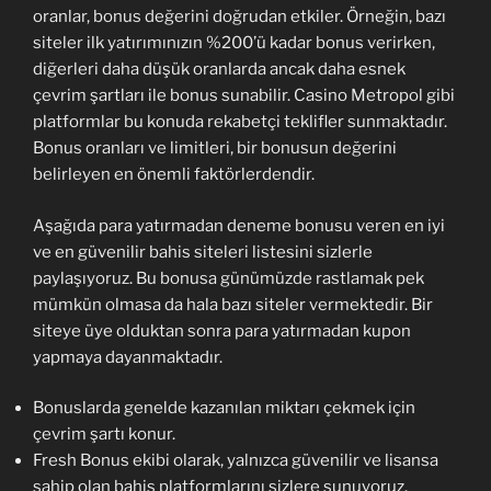
oranlar, bonus değerini doğrudan etkiler. Örneğin, bazı
siteler ilk yatırımınızın %200’ü kadar bonus verirken,
diğerleri daha düşük oranlarda ancak daha esnek
çevrim şartları ile bonus sunabilir. Casino Metropol gibi
platformlar bu konuda rekabetçi teklifler sunmaktadır.
Bonus oranları ve limitleri, bir bonusun değerini
belirleyen en önemli faktörlerdendir.
Aşağıda para yatırmadan deneme bonusu veren en iyi
ve en güvenilir bahis siteleri listesini sizlerle
paylaşıyoruz. Bu bonusa günümüzde rastlamak pek
mümkün olmasa da hala bazı siteler vermektedir. Bir
siteye üye olduktan sonra para yatırmadan kupon
yapmaya dayanmaktadır.
Bonuslarda genelde kazanılan miktarı çekmek için
çevrim şartı konur.
Fresh Bonus ekibi olarak, yalnızca güvenilir ve lisansa
sahip olan bahis platformlarını sizlere sunuyoruz.