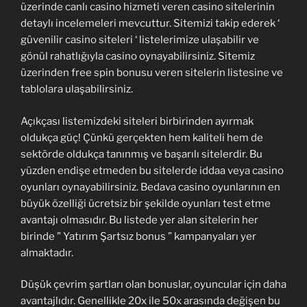
üzerinde canlı casino hizmeti veren casino sitelerinin
detaylı incelemeleri mevcuttur. Sitemizi takip ederek ‘
güvenilir casino siteleri ‘ listelerimize ulaşabilir ve
gönül rahatlığıyla casino oynayabilirsiniz. Sitemiz
üzerinden free spin bonusu veren sitelerin listesine ve
tablolara ulaşabilirsiniz.
Açıkçası listemizdeki siteleri birbirinden ayırmak
oldukça güç! Çünkü gerçekten hem kaliteli hem de
sektörde oldukça tanınmış ve başarılı sitelerdir. Bu
yüzden endişe etmeden bu sitelerde iddaa veya casino
oyunları oynayabilirsiniz. Bedava casino oyunlarının en
büyük özelliği ücretsiz bir şekilde oyunları test etme
avantajı olmasıdır. Bu listede yer alan sitelerin her
birinde ” Yatırım Şartsız bonus ” kampanyaları yer
almaktadır.
Düşük çevrim şartları olan bonuslar, oyuncular için daha
avantajlıdır. Genellikle 20x ile 50x arasında değişen bu