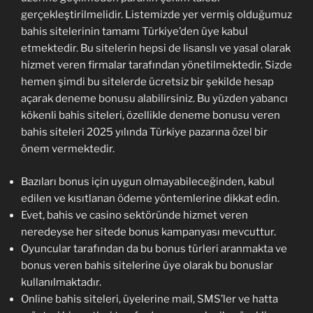
gerçekleştirilmelidir. Listemizde yer vermiş olduğumuz
bahis sitelerinin tamamı Türkiye’den üye kabul
etmektedir. Bu sitelerin hepsi de lisanslı ve yasal olarak
hizmet veren firmalar tarafından yönetilmektedir. Sizde
hemen şimdi bu sitelerde ücretsiz bir şekilde hesap
açarak deneme bonusu alabilirsiniz. Bu yüzden yabancı
kökenli bahis siteleri, özellikle deneme bonusu veren
bahis siteleri 2025 yılında Türkiye pazarına özel bir
önem vermektedir.
Bazıları bonus için uygun olmayabileceğinden, kabul
edilen ve kısıtlanan ödeme yöntemlerine dikkat edin.
Evet, bahis ve casino sektöründe hizmet veren
neredeyse her sitede bonus kampanyası mevcuttur.
Oyuncular tarafından da bu bonus türleri aranmakta ve
bonus veren bahis sitelerine üye olarak bu bonuslar
kullanılmaktadır.
Online bahis siteleri, üyelerine mail, SMS’ler ve hatta