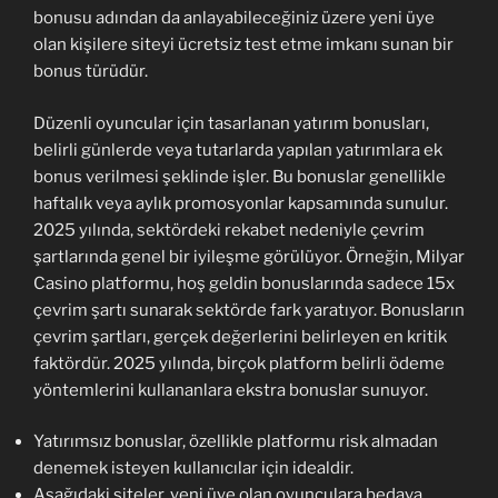
bonusu adından da anlayabileceğiniz üzere yeni üye
olan kişilere siteyi ücretsiz test etme imkanı sunan bir
bonus türüdür.
Düzenli oyuncular için tasarlanan yatırım bonusları,
belirli günlerde veya tutarlarda yapılan yatırımlara ek
bonus verilmesi şeklinde işler. Bu bonuslar genellikle
haftalık veya aylık promosyonlar kapsamında sunulur.
2025 yılında, sektördeki rekabet nedeniyle çevrim
şartlarında genel bir iyileşme görülüyor. Örneğin, Milyar
Casino platformu, hoş geldin bonuslarında sadece 15x
çevrim şartı sunarak sektörde fark yaratıyor. Bonusların
çevrim şartları, gerçek değerlerini belirleyen en kritik
faktördür. 2025 yılında, birçok platform belirli ödeme
yöntemlerini kullananlara ekstra bonuslar sunuyor.
Yatırımsız bonuslar, özellikle platformu risk almadan
denemek isteyen kullanıcılar için idealdir.
Aşağıdaki siteler, yeni üye olan oyunculara bedava