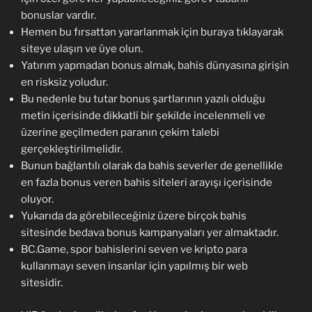
bonuslar vardır.
Hemen bu fırsattan yararlanmak için buraya tıklayarak
siteye ulaşın ve üye olun.
Yatırım yapmadan bonus almak, bahis dünyasına girişin
en risksiz yoludur.
Bu nedenle bu tutar bonus şartlarının yazılı olduğu
metin içerisinde dikkatli bir şekilde incelenmeli ve
üzerine geçilmeden paranın çekim talebi
gerçekleştirilmelidir.
Bunun bağlantılı olarak da bahis severler de genellikle
en fazla bonus veren bahis siteleri arayışı içerisinde
oluyor.
Yukarıda da görebileceğiniz üzere birçok bahis
sitesinde bedava bonus kampanyaları yer almaktadır.
BC.Game, spor bahislerini seven ve kripto para
kullanmayı seven insanlar için yapılmış bir web
sitesidir.