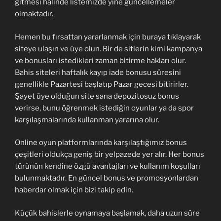
gitmesi halinde listemizde yine güncellemeler
olmaktadır.
Hemen bu fırsattan yararlanmak için buraya tıklayarak
siteye ulaşın ve üye olun. Bir de sitlerin kimi kampanya
ve bonusları istedikleri zaman bitirme hakları olur.
Bahis siteleri haftalık kayıp iade bonusu süresini
genellikle Pazartesi başlatıp Pazar gecesi bitirirler.
Şayet üye olduğun site sana depozitosuz bonus
verirse, bunu öğrenmek istediğin oyunlar ya da spor
karşılaşmalarında kullanman yararına olur.
Online oyun platformlarında karşılaştığımız bonus
çeşitleri oldukça geniş bir yelpazede yer alır. Her bonus
türünün kendine özgü avantajları ve kullanım koşulları
bulunmaktadır. En güncel bonus ve promosyonlardan
haberdar olmak için bizi takip edin.
Küçük bahislerle oynamaya başlamak, daha uzun süre