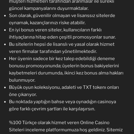
müşteri hizmetleri tarafından aranmalar ile sürekli
güncel kampanyalarını duyurmaktalar.
Son olarak, güvenilir olmayan ve lisanssız sitelerde
oynamak, kazançlarınızı riske atabilir.
En iyi bonus veren siteler, kullanıcıların farklı
ihtiyaçlarına hitap eden çeşitli promosyonlar sunar.
Bu sitelerin hepsi de lisanslı ve yasal olarak hizmet
veren firmalar tarafından yönetilmektedir.
Her üyenin sadece bir kez talep edebildiği deneme
bonusu promosyonunda; üyelerin bonus bakiyelerini
kaybetmeleri durumunda, ikinci kez bonus alma hakları
bulunmuyor.
Büyük oyun koleksiyonu, adaleti ve TXT tokenı onları
öne çıkarıyor.
Bu noktada yaptığın bahse veya oynadığın casinoya
göre farklı çevrim şartları ile karşılaşırsın.
%100 Türkçe olarak hizmet veren Online Casino
Siteleri inceleme platformumuza hoş geldiniz. Sitemiz