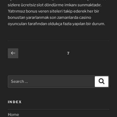
sizlere ücretsiz slot döndürme imkanı sunmaktadır.
Yatrımsız bonus veren siteleri takip ederek her bir
bonustan yararlanmak son zamanlarda casino
oyuncuları tarafından oldukça fazla yapılan bir durum.
Posts
Previous
Page
7
page
navigation
Search
Search
for:
INDEX
Home