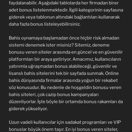
faydalanabilir. Aşağıdaki tablolarda her firmadan birer
adet bonus listelenmektedir. İlgili kategorinin sayfasına
giderek veya tablonun altındaki bağlantıları kullanarak
daha fazla bonus listeleyebilirsiniz.
Bahis oynamaya başlamadan önce hiçbir risk almadan
sistemi denemek ister misiniz? Sitemiz, deneme
bonusu veren siteler arasında en güncel ve en güvenilir
platformları bir araya getiriyor. Amacımız, kullanıcıların
yatırımla uğraşmadan bonus alabileceği, güvenilir ve
lisanslı bahis sitelerini tek bir sayfada sunmak. Online
bahis dünyasında firmalar arasında yoğun bir rekabet
söz konusudur. Bu nedenle de hoşgeldin bonusu veren
bahis siteleri, çok cazip bonus kampanyaları
düzenliyorlar. İşte böyle bir ortamda bonus rakamları da
giderek yükseliyor.
Uzun vadeli kullanıcılar için sadakat programları ve VIP
bonuslar büyük önem taşır. En iyi bonus veren siteler,