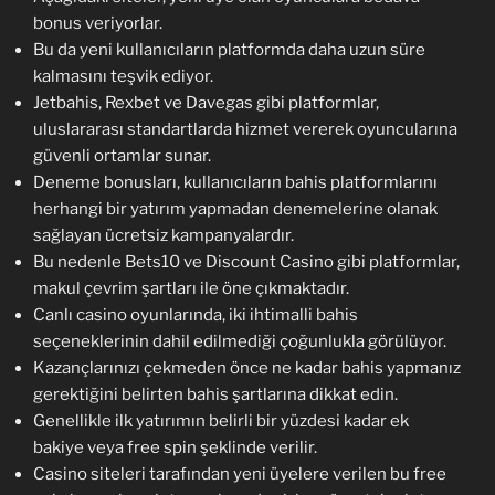
bonus veriyorlar.
Bu da yeni kullanıcıların platformda daha uzun süre
kalmasını teşvik ediyor.
Jetbahis, Rexbet ve Davegas gibi platformlar,
uluslararası standartlarda hizmet vererek oyuncularına
güvenli ortamlar sunar.
Deneme bonusları, kullanıcıların bahis platformlarını
herhangi bir yatırım yapmadan denemelerine olanak
sağlayan ücretsiz kampanyalardır.
Bu nedenle Bets10 ve Discount Casino gibi platformlar,
makul çevrim şartları ile öne çıkmaktadır.
Canlı casino oyunlarında, iki ihtimalli bahis
seçeneklerinin dahil edilmediği çoğunlukla görülüyor.
Kazançlarınızı çekmeden önce ne kadar bahis yapmanız
gerektiğini belirten bahis şartlarına dikkat edin.
Genellikle ilk yatırımın belirli bir yüzdesi kadar ek
bakiye veya free spin şeklinde verilir.
Casino siteleri tarafından yeni üyelere verilen bu free