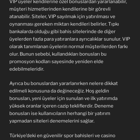
VIP üyeler kendilerine özel bonuslardan yararlanabilir,
müşteri hizmetlerinden kendilerine bir görevli
atanabilir. Siteler, VIP sayılmak için yatırılması ve
oynanması gereken miktarı kendileri belirler. Tıpkı
bankalarda olduğu gibi bahis sitelerinde de diğer
üyelerden fazla para yatıranlara ayrıcalıklar sunulur. VIP
olarak tanımlanan üyelerin normal müşterilerden farkı
olur. Bunun sebebi, kullandıkları bonusları bu
promosyon kodları sayesinde yeniden elde
edebilmeleridir.
Ayrıca bu bonuslardan yararlanırken nelere dikkat
edilmeli konusuna da değineceğiz. Hoş geldin
bonusları, yeni üyeler için sunulan ve ilk yatırımda
yüksek oranlar içeren cazip tekliflerdir. Deneme
bonusları ise kullanıcıların herhangi bir yatırım
yapmadan siteleri denemelerini sağlar.
Türkiye’deki en güvenilir spor bahisleri ve casino