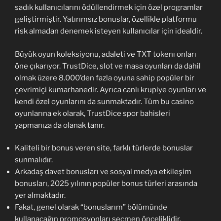
sadık kullanıcılarını ödüllendirmek için özel programlar
geliştirmiştir. Yatırımsız bonuslar, özellikle platformu
risk almadan denemek isteyen kullanıcılar için idealdir.
Büyük oyun koleksiyonu, adaleti ve TXT tokenı onları
öne çıkarıyor. TrustDice, slot ve masa oyunları da dahil
olmak üzere 8.000’den fazla oyuna sahip popüler bir
çevrimiçi kumarhanedir. Ayrıca canlı krupiye oyunları ve
kendi özel oyunlarını da sunmaktadır. Tüm bu casino
oyunlarına ek olarak, TrustDice spor bahisleri
yapmanıza da olanak tanır.
Kaliteli bir bonus veren site, farklı türlerde bonuslar
sunmalıdır.
Arkadaş davet bonusları ve sosyal medya etkileşim
bonusları, 2025 yılının popüler bonus türleri arasında
yer almaktadır.
Fakat, genel olarak “bonuslarım” bölümünde
kullanacağın promosyonları seçmen önceliklidir.