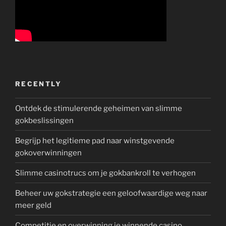
RECENTLY
Ontdek de stimulerende geheimen van slimme
gokbeslissingen
Begrijp het legitieme pad naar winstgevende
gokoverwinningen
Slimme casinotrucs om je gokbankroll te verhogen
Beheer uw gokstrategie een geloofwaardige weg naar
meer geld
Competitie en overwinning je winnende casino