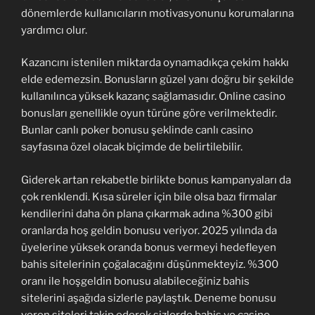
dönemlerde kullanıcıların motivasyonunu korumalarına
yardımcı olur.
Kazancını istenilen miktarda oynamadıkça çekim hakkı
elde edemezsin. Bonusların güzel yanı doğru bir şekilde
kullanılınca yüksek kazanç sağlamasıdır. Online casino
bonusları genellikle oyun türüne göre verilmektedir.
Bunlar canlı poker bonusu şeklinde canlı casino
sayfasına özel olacak biçimde de belirtilebilir.
Giderek artan rekabetle birlikte bonus kampanyaları da
çok renklendi. Kısa süreler için bile olsa bazı firmalar
kendilerini daha ön plana çıkarmak adına %300 gibi
oranlarda hoş geldin bonusu veriyor. 2025 yılında da
üyelerine yüksek oranda bonus vermeyi hedefleyen
bahis sitelerinin çoğalacağını düşünmekteyiz. %300
oranı ile hoşgeldin bonusu alabileceğiniz bahis
sitelerini aşağıda sizlerle paylaştık. Deneme bonusu
veren siteleri takip ederek sizlerde bahis ve casino