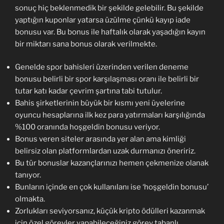
sonuç hiç beklenmedik bir şekilde gelebilir. Bu şekilde
yaptığın kuponlar yatarsa üzülme çünkü kayıp iade
bonusu var. Bu bonus ile haftalık olarak yaşadığın kayın
bir miktarı sana bonus olarak verilmekte.
Genelde spor bahisleri üzerinden verilen deneme
bonusu belirli bir spor karşılaşması oranı ile belirli bir
tutar katı kadar çevrim şartına tabi tutulur.
Bahis şirketlerinin büyük bir kısmı yeni üyelerine
oyuncu hesaplarına ilk kez para yatırmaları karşılığında
%100 oranında hoşgeldin bonusu veriyor.
Bonus veren siteler arasında yer alan ama kimliği
belirsiz olan platformlardan uzak durmanızı öneririz.
Bu tür bonuslar kazançlarınızı hemen çekmenize olanak
tanıyor.
Bunların içinde en çok kullanılanı ise ‘hoşgeldin bonusu’
olmakta.
Zorlukları seviyorsanız, küçük kripto ödülleri kazanmak
için özel görevler yapabileceğiniz görev tabanlı