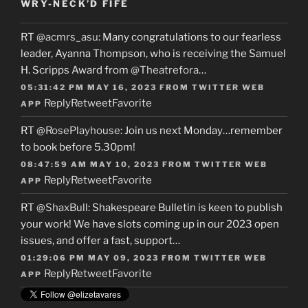
WRY-NECK’D FIFE
RT
@acmrs_asu
: Many congratulations to our fearless
leader, Ayanna Thompson, who is receiving the Samuel
H. Scripps Award from
@Theatrefora
…
05:31:42 PM MAY 16, 2023
FROM
TWITTER WEB
Reply
Retweet
Favorite
APP
RT
@RosePlayhouse
: Join us next Monday…remember
to book before 5.30pm!
08:47:59 AM MAY 10, 2023
FROM
TWITTER WEB
Reply
Retweet
Favorite
APP
RT
@ShaxBull
: Shakespeare Bulletin is keen to publish
your work! We have slots coming up in our 2023 open
issues, and offer a fast, support…
01:29:06 PM MAY 09, 2023
FROM
TWITTER WEB
Reply
Retweet
Favorite
APP