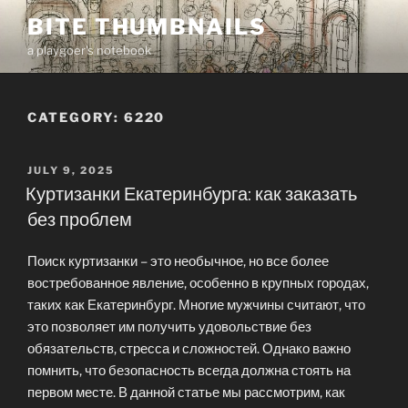
Skip
BITE THUMBNAILS
to
a playgoer's notebook
content
CATEGORY:
6220
POSTED
JULY 9, 2025
ON
Куртизанки Екатеринбурга: как заказать
без проблем
Поиск куртизанки – это необычное, но все более
востребованное явление, особенно в крупных городах,
таких как Екатеринбург. Многие мужчины считают, что
это позволяет им получить удовольствие без
обязательств, стресса и сложностей. Однако важно
помнить, что безопасность всегда должна стоять на
первом месте. В данной статье мы рассмотрим, как