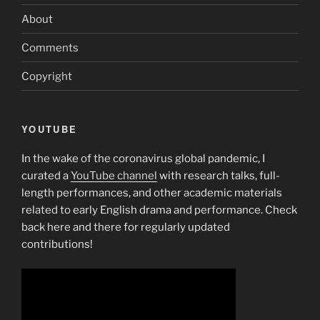
About
Comments
Copyright
YOUTUBE
In the wake of the coronavirus global pandemic, I
curated a
YouTube channel
with research talks, full-
length performances, and other academic materials
related to early English drama and performance. Check
back here and there for regularly updated
contributions!