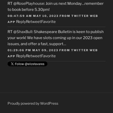
RT
@RosePlayhouse
: Join us next Monday…remember
to book before 5.30pm!
08:47:59 AM MAY 10, 2023
FROM
TWITTER WEB
Reply
Retweet
Favorite
APP
RT
@ShaxBull
: Shakespeare Bulletin is keen to publish
your work! We have slots coming up in our 2023 open
issues, and offer a fast, support…
01:29:06 PM MAY 09, 2023
FROM
TWITTER WEB
Reply
Retweet
Favorite
APP
Proudly powered by WordPress