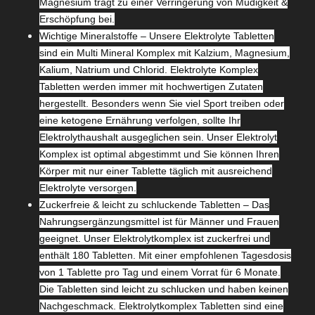
Magnesium trägt zu einer Verringerung von Müdigkeit &
Erschöpfung bei.
Wichtige Mineralstoffe – Unsere Elektrolyte Tabletten
sind ein Multi Mineral Komplex mit Kalzium, Magnesium,
Kalium, Natrium und Chlorid. Elektrolyte Komplex
Tabletten werden immer mit hochwertigen Zutaten
hergestellt. Besonders wenn Sie viel Sport treiben oder
eine ketogene Ernährung verfolgen, sollte Ihr
Elektrolythaushalt ausgeglichen sein. Unser Elektrolyt
Komplex ist optimal abgestimmt und Sie können Ihren
Körper mit nur einer Tablette täglich mit ausreichend
Elektrolyte versorgen.
Zuckerfreie & leicht zu schluckende Tabletten – Das
Nahrungsergänzungsmittel ist für Männer und Frauen
geeignet. Unser Elektrolytkomplex ist zuckerfrei und
enthält 180 Tabletten. Mit einer empfohlenen Tagesdosis
von 1 Tablette pro Tag und einem Vorrat für 6 Monate.
Die Tabletten sind leicht zu schlucken und haben keinen
Nachgeschmack.
Elektrolytkomplex Tabletten sind eine