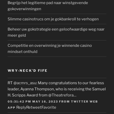
Begrijp het legitieme pad naar winstgevende
gokoverwinningen
Slimme casinotrucs om je gokbankroll te verhogen
Beheer uw gokstrategie een geloofwaardige weg naar
meer geld
Competitie en overwinning je winnende casino
mindset onthuld
WRY-NECK’D FIFE
RT
@acmrs_asu
: Many congratulations to our fearless
leader, Ayanna Thompson, who is receiving the Samuel
H. Scripps Award from
@Theatrefora
…
05:31:42 PM MAY 16, 2023
FROM
TWITTER WEB
Reply
Retweet
Favorite
APP